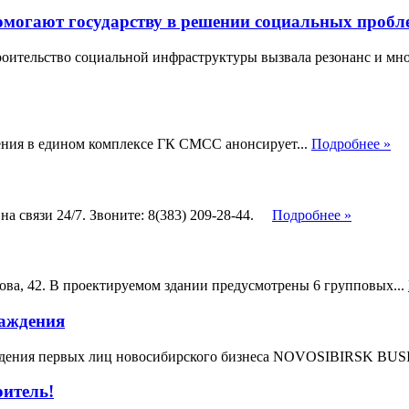
омогают государству в решении социальных пробл
оительство социальной инфраструктуры вызвала резонанс и мно
чения в едином комплексе ГК СМСС анонсирует...
Подробнее »
а связи 24/7. Звоните: 8(383) 209-28-44.
Подробнее »
лова, 42. В проектируемом здании предусмотрены 6 групповых...
раждения
аждения первых лиц новосибирского бизнеса NOVOSIBIRSK BU
итель!