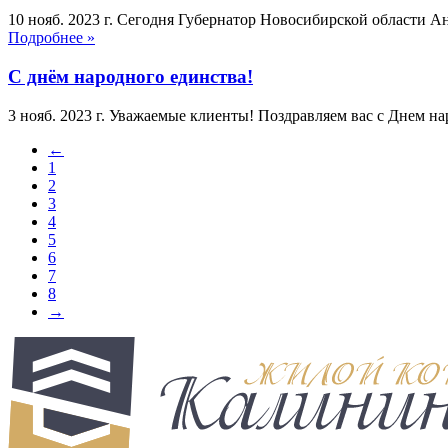
10 нояб. 2023 г.
Сегодня Губернатор Новосибирской области А
Подробнее »
С днём народного единства!
3 нояб. 2023 г.
Уважаемые клиенты! Поздравляем вас с Днем наро
←
1
2
3
4
5
6
7
8
→