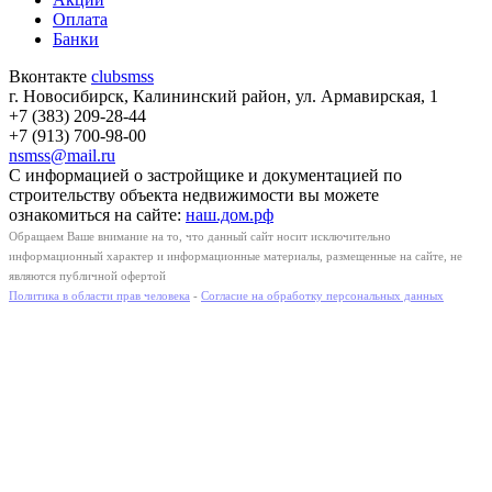
Оплата
Банки
Вконтакте
clubsmss
г. Новосибирск, Калининский район, ул. Армавирская, 1
+7 (383) 209-28-44
+7 (913) 700-98-00
nsmss@mail.ru
С информацией о застройщике и документацией по
строительству объекта недвижимости вы можете
ознакомиться на сайте:
наш.дом.рф
Обращаем Ваше внимание на то, что данный сайт носит исключительно
информационный характер и информационные материалы, размещенные на сайте, не
являются публичной офертой
Политика в области прав человека
-
Согласие на обработку персональных данных