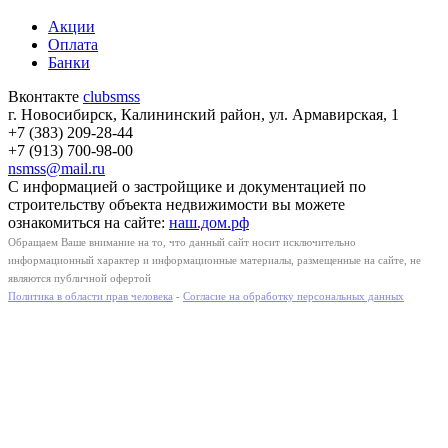
Акции
Оплата
Банки
Вконтакте
clubsmss
г. Новосибирск, Калининский район, ул. Армавирская, 1
+7 (383) 209-28-44
+7 (913) 700-98-00
nsmss@mail.ru
С информацией о застройщике и документацией по
строительству объекта недвижимости вы можете
ознакомиться на сайте:
наш.дом.рф
Обращаем Ваше внимание на то, что данный сайт носит исключительно
информационный характер и информационные материалы, размещенные на сайте, не
являются публичной офертой
Политика в области прав человека
-
Согласие на обработку персональных данных