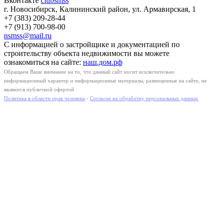
Вконтакте
clubsmss
г. Новосибирск, Калининский район, ул. Армавирская, 1
+7 (383) 209-28-44
+7 (913) 700-98-00
nsmss@mail.ru
С информацией о застройщике и документацией по
строительству объекта недвижимости вы можете
ознакомиться на сайте:
наш.дом.рф
Обращаем Ваше внимание на то, что данный сайт носит исключительно
информационный характер и информационные материалы, размещенные на сайте, не
являются публичной офертой
Политика в области прав человека
-
Согласие на обработку персональных данных