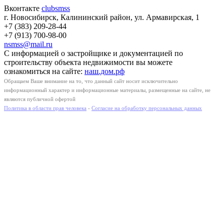
Вконтакте
clubsmss
г. Новосибирск, Калининский район, ул. Армавирская, 1
+7 (383) 209-28-44
+7 (913) 700-98-00
nsmss@mail.ru
С информацией о застройщике и документацией по
строительству объекта недвижимости вы можете
ознакомиться на сайте:
наш.дом.рф
Обращаем Ваше внимание на то, что данный сайт носит исключительно
информационный характер и информационные материалы, размещенные на сайте, не
являются публичной офертой
Политика в области прав человека
-
Согласие на обработку персональных данных